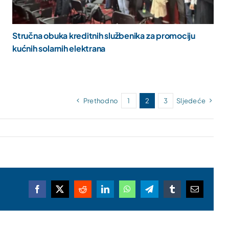
Stručna obuka kreditnih službenika za promociju
kućnih solarnih elektrana
Prethodno
1
2
3
Sljedeće
Facebook
X
Reddit
LinkedIn
WhatsApp
Telegram
Tumblr
Email