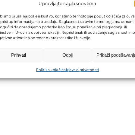
Upravljajte saglasnostima
bismo pružili najbolje iskustvo, koristimo tehnologije poput kolačića za čuva
li pristup informacijama o uređaju. Saglasnost sa ovim tehnologijama će nam
gućiti da obrađujemo podatke kao što su ponašanje pri pregledanju ili
instveni ID-ovi na ovoj veb lokaciji. Nepristanak ili povlačenje saglasnosti m
ativno uticati na određene karakteristike i funkcije.
Prihvati
Odbij
Prikaži podešavanj
Politika kolačića
Izjava o privatnosti