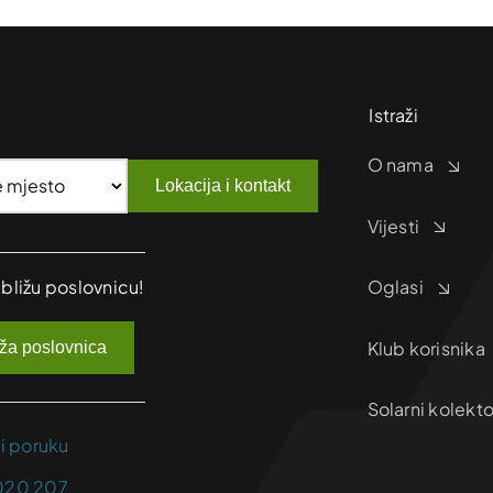
Istraži
O nama
Lokacija i kontakt
Vijesti
jbližu poslovnicu!
Oglasi
Klub korisnika
iža poslovnica
Solarni kolekto
ji poruku
020 207