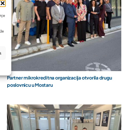
nje
ože
a
Partner mikrokreditna organizacija otvorila drugu
poslovnicu u Mostaru