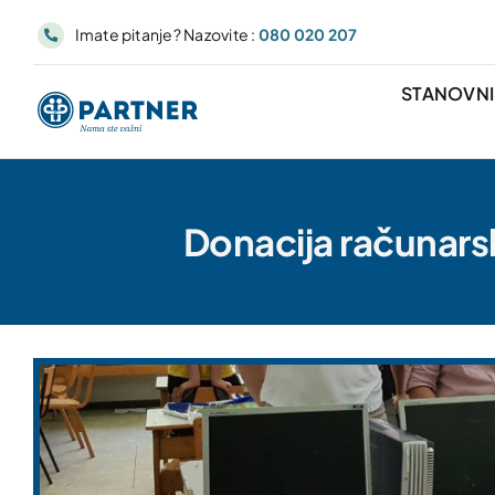
Skip
Imate pitanje? Nazovite :
080 020 207
to
content
STANOVN
Donacija računars