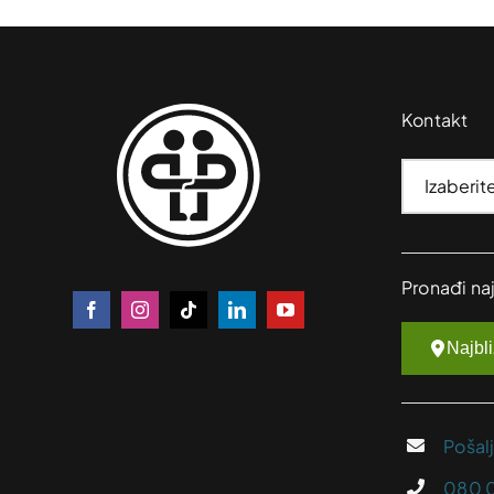
Kontakt
Pronađi na
Najbl
Pošal
080 