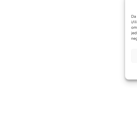
Da 
i/i
omo
jed
neg