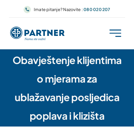
Skip
Imate pitanje? Nazovite :
080 020 207
to
content
Obavještenje klijentima
o mjerama za
ublažavanje posljedica
poplava i klizišta