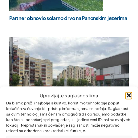
Partner obnovio solarno drvo na Panonskim jezerima
Upravljajte saglasnostima
Da bismo pružili najbolje iskustvo, koristimo tehnologije poput
kolačića za čuvanje i/ili pristup informacijama o uređaju. Saglasnost
sa ovim tehnologijama će nam omogućiti da obrađujemo podatke
kao što su ponašanje pri pregledanju ili jedinstveni ID-ovi na ovoj veb
lokaciji. Nepristanak ili povlačenje saglasnosti može negativno
uticati na određene karakteristike i funkcije.
Zajedno za ljepšu i uredniju zajednicu!