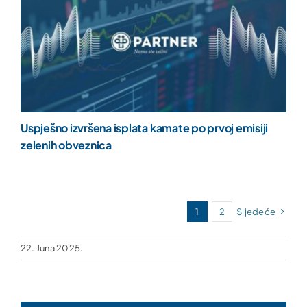
Uspješno izvršena isplata kamate po prvoj emisiji
zelenih obveznica
1
2
Sljedeće
22. Juna 2025.