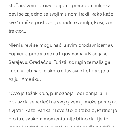
stočarstvom, proizvodnjom i preradom mlijeka
bavi se zajedno sa svojim sinom i radi, kako kaže,
sve “muške poslove”, obrađuje zemlju, kosi, vozi
traktor…
Njeni sirevi se mogu naći u svim prodavnicama u
Fojnici, a prodaju se i u trgovinama u Kiseljaku,
Sarajevu, Gradačcu. Turisti iz drugih zemalja ga
kupuju i obišao je skoro čitav svijet, stigao je u
Aziju i Ameriku.
“Ovo je težak kruh, puno znoja i odricanja, ali i
dokaz da se radeći na svojoj zemlji može pristojno
živjeti”, kaže Ivanka. “I sve što je trebalo, Partner je
bio tu u svakom momentu, nije bitno da li je to