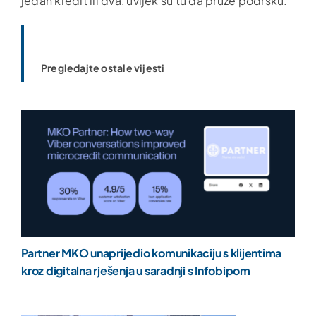
jedan kredit ili dva, uvijek su tu da pruže podršku.
Pregledajte ostale vijesti
Partner MKO unaprijedio komunikaciju s klijentima
kroz digitalna rješenja u saradnji s Infobipom