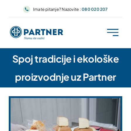
Skip
Imate pitanje? Nazovite :
080 020 207
to
content
Spoj tradicije i ekološke
proizvodnje uz Partner