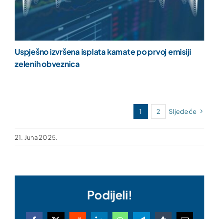
Uspješno izvršena isplata kamate po prvoj emisiji
zelenih obveznica
1
2
Sljedeće
21. Juna 2025.
Podijeli!