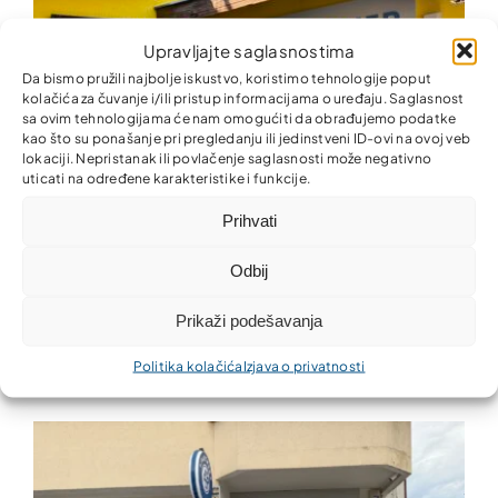
Upravljajte saglasnostima
Da bismo pružili najbolje iskustvo, koristimo tehnologije poput
kolačića za čuvanje i/ili pristup informacijama o uređaju. Saglasnost
sa ovim tehnologijama će nam omogućiti da obrađujemo podatke
kao što su ponašanje pri pregledanju ili jedinstveni ID-ovi na ovoj veb
lokaciji. Nepristanak ili povlačenje saglasnosti može negativno
uticati na određene karakteristike i funkcije.
Prihvati
Odbij
Prikaži podešavanja
Nova kancelarija Partner MKO u Donjem Rahiću –
finansijske usluge bliže građanima i privredi
Politika kolačića
Izjava o privatnosti