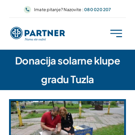
Skip
Imate pitanje? Nazovite :
080 020 207
to
content
Donacija solarne klupe
gradu Tuzla