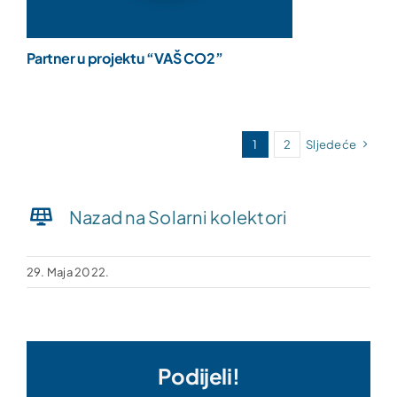
Partner u projektu “VAŠ CO2”
1
2
Sljedeće
Nazad na Solarni kolektori
29. Maja 2022.
Podijeli!