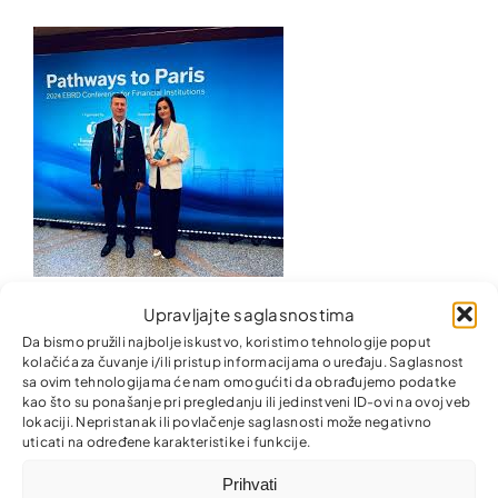
Partner MKO na međunarodnoj konferenciji
Upravljajte saglasnostima
Pathways to Paris 2024 u Antaliji
Da bismo pružili najbolje iskustvo, koristimo tehnologije poput
kolačića za čuvanje i/ili pristup informacijama o uređaju. Saglasnost
sa ovim tehnologijama će nam omogućiti da obrađujemo podatke
kao što su ponašanje pri pregledanju ili jedinstveni ID-ovi na ovoj veb
lokaciji. Nepristanak ili povlačenje saglasnosti može negativno
uticati na određene karakteristike i funkcije.
Prihvati