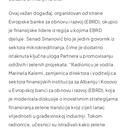
Ovaj važan događaj, organizovan od strane
Evropske banke za obnovu i razvoj (EBRD), okupio
je finansijske lidere iz regija u kojima EBRD
djeluje. Senad Sinanović bio je jedini govornik iz
sektora mikrokreditiranja, čime je dodatno
istaknuta ključna uloga Partnera u promovisanju
održivih i zelenih projekata. “Radionicu je vodila
Marinela Kalemi, zamjenica direktora i voditeljica
sektora finansijskih institucija za Albaniju i Kosovo
u Evropskoj banci za obnovu i razvoj (EBRD), koja
je moderirala diskusije o inovativnim strategijama
finansiranja zelene tranzicije kroz cijeli lanac
vrijednosti u građevinskoj industriji. Tokom
radionice, učesnici su istraživali kako zelene