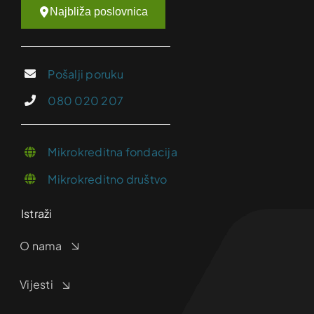
Najbliža poslovnica
Pošalji poruku
080 020 207
Mikrokreditna fondacija
Mikrokreditno društvo
Istraži
O nama
Vijesti