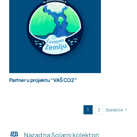
Partner u projektu “VAŠ CO2”
1
2
Sljedeće
Nazad na Solarni kolektori