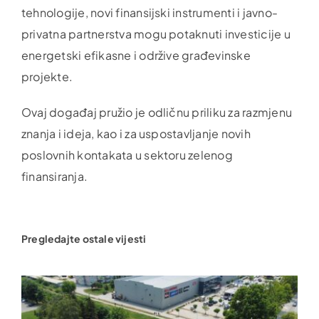
tehnologije, novi finansijski instrumenti i javno-
privatna partnerstva mogu potaknuti investicije u
energetski efikasne i održive građevinske
projekte.
Ovaj događaj pružio je odličnu priliku za razmjenu
znanja i ideja, kao i za uspostavljanje novih
poslovnih kontakata u sektoru zelenog
finansiranja.
Pregledajte ostale vijesti