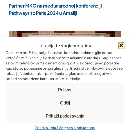
Partner MKO na međunarodnoj konferenciji
Pathways to Paris 2024 u Antaliji
Upravljajte saglasnostima
Da bismo pružili najbolje iskustvo, koristimo tehnologije poput
kolačića za čuvanje i/ili pristup informacijama o uređaju. Saglasnost
sa ovim tehnologijama će nam omogućiti da obrađujemo podatke
kao što su ponašanje pri pregledanju ili jedinstveni ID-ovi na ovoj veb
lokaciji. Nepristanak ili povlačenje saglasnosti može negativno
uticati na određene karakteristike i funkcije.
Prihvati
Odbij
Partner predstavio jedinstvenu web platformu
Prikaži podešavanja
Digital Marketplace
Politika kolačića
Izjava o privatnosti