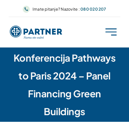
Skip
Imate pitanje? Nazovite :
080 020 207
to
content
Konferencija Pathways
to Paris 2024 – Panel
Financing Green
Buildings