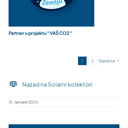
Partner u projektu “VAŠ CO2”
1
2
Sljedeće
Nazad na Solarni kolektori
12. Januara 2025.