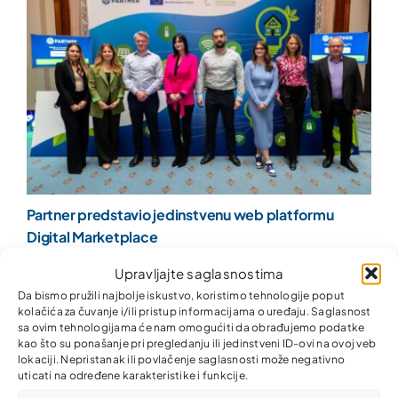
Partner predstavio jedinstvenu web platformu
Digital Marketplace
Upravljajte saglasnostima
Da bismo pružili najbolje iskustvo, koristimo tehnologije poput
kolačića za čuvanje i/ili pristup informacijama o uređaju. Saglasnost
sa ovim tehnologijama će nam omogućiti da obrađujemo podatke
kao što su ponašanje pri pregledanju ili jedinstveni ID-ovi na ovoj veb
lokaciji. Nepristanak ili povlačenje saglasnosti može negativno
uticati na određene karakteristike i funkcije.