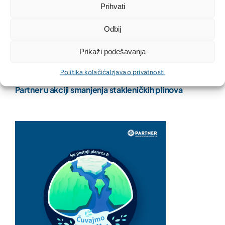
Prihvati
Odbij
Prikaži podešavanja
Politika kolačića
Izjava o privatnosti
Partner u akciji smanjenja stakleničkih plinova