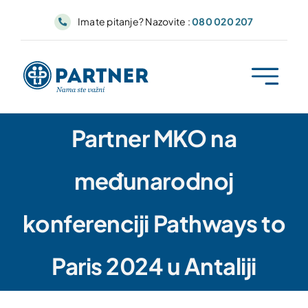
Skip
Imate pitanje? Nazovite :
080 020 207
to
content
Partner MKO na
međunarodnoj
konferenciji Pathways to
Paris 2024 u Antaliji