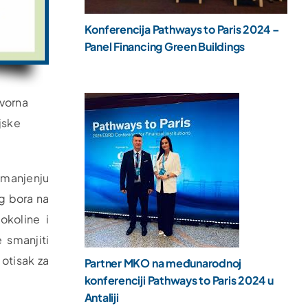
Konferencija Pathways to Paris 2024 –
Panel Financing Green Buildings
ovorna
jske
 smanjenju
og bora na
okoline i
 smanjiti
 otisak za
Partner MKO na međunarodnoj
konferenciji Pathways to Paris 2024 u
Antaliji