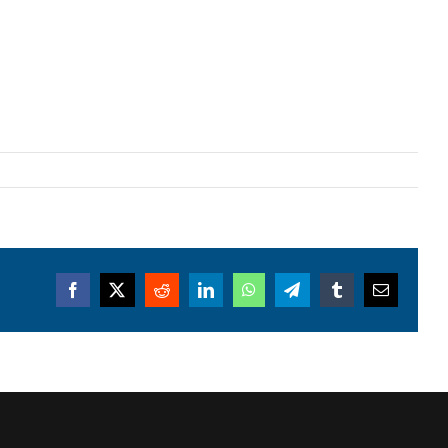
Facebook
X
Reddit
LinkedIn
WhatsApp
Telegram
Tumblr
Email