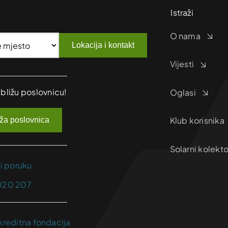
Istraži
O nama
Lokacija i kontakt
Vijesti
jbližu poslovnicu!
Oglasi
Klub korisnika
iža poslovnica
Solarni kolekto
ji poruku
020 207
kreditna fondacija