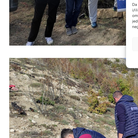
Da 
i/i
omo
jed
neg