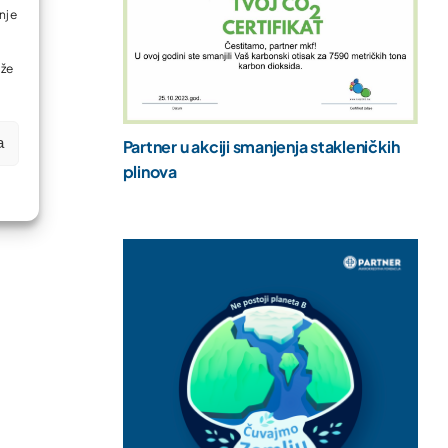
nje
ože
a
Partner u akciji smanjenja stakleničkih
plinova