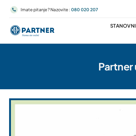
Skip
Imate pitanje? Nazovite :
080 020 207
to
content
STANOVN
Partner 