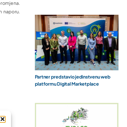
 promjena.
m naporu.
Partner predstavio jedinstvenu web
platformu Digital Marketplace