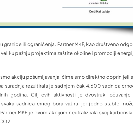
u granice ili ograničenja. Partner MKF, kao društveno odg
 veliku pažnju projektima zaštite okoline i promociji energi
li smo akciju pošumljavanja, čime smo direktno doprinijeli
aša suradnja rezultirala je sadnjom čak 4.600 sadnica crn
ih godina. Cilj ovih aktivnosti je dvostruk: očuvanje 
 svaka sadnica crnog bora važna, jer jedno stablo može
artner MKF je ovom akcijom neutralizirala svoj karbonski
a CO2.