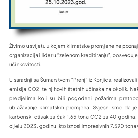
Živimo u svijetu u kojem klimatske promjene ne poznaj
organizacija i lider u “zelenom kreditiranju”, posvećuje
učinkovitosti.
U saradnji sa Šumarstvom “Prenj” iz Konjica, realizova
emisija CO2, te njihovih štetnih učinaka na okoliš. N
predjelima koji su bili pogođeni požarima prethodn
ublažavanje klimatskih promjena. Svjesni smo da je
karbonski otisak za čak 1,65 tona CO2 za 40 godina. P
cijelu 2023. godinu, što iznosi impresivnih 7.590 ton