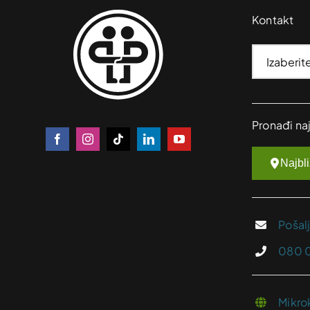
Kontakt
Pronađi na
Najbl
Pošal
080 
Mikro