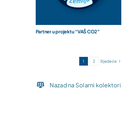
Partner u projektu “VAŠ CO2”
1
2
Sljedeće
Nazad na Solarni kolektori