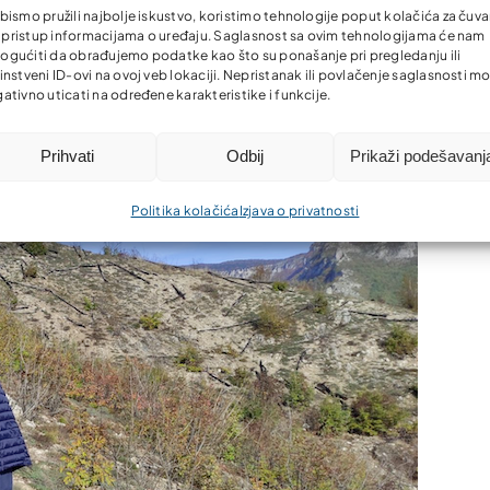
bismo pružili najbolje iskustvo, koristimo tehnologije poput kolačića za čuva
li pristup informacijama o uređaju. Saglasnost sa ovim tehnologijama će nam
gućiti da obrađujemo podatke kao što su ponašanje pri pregledanju ili
instveni ID-ovi na ovoj veb lokaciji. Nepristanak ili povlačenje saglasnosti m
ativno uticati na određene karakteristike i funkcije.
Prihvati
Odbij
Prikaži podešavanj
Politika kolačića
Izjava o privatnosti