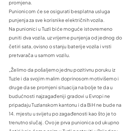
promjena.
Punionicom će se osigurati besplatna usluga
punjenja za sve korisnike električnih vozila.
Na punionici u Tuzli biće moguće istovremeno
puniti dva vozila, uz vrijeme punjenja od jednog do
četiri sata, ovisno o stanju baterije vozila i vrsti
pretvarača u samom vozilu.
„Želimo da pošaljemo jednu pozitivnu poruku iz
Tuzle i da svojim malim doprinosom motivišemo i
druge da se promjeni situacija na bolje te da u
budućnosti najzagađeniji gradovi u Evropi ne
pripadaju Tuzlanskom kantonu i da BiH ne bude na
14. mjestu u svijetu po zagađenosti kao što je to
trenutno slučaj. Ovo je prva punionica od ukupno