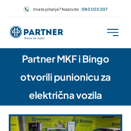
Skip
Imate pitanje? Nazovite :
080 020 207
to
content
Partner MKF i Bingo
otvorili punionicu za
električna vozila