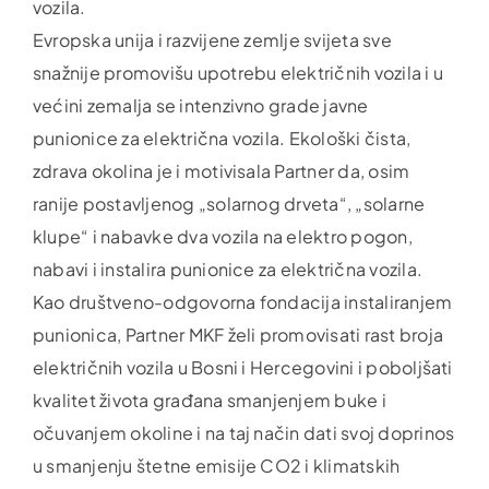
vozila.
Evropska unija i razvijene zemlje svijeta sve
snažnije promovišu upotrebu električnih vozila i u
većini zemalja se intenzivno grade javne
punionice za električna vozila. Ekološki čista,
zdrava okolina je i motivisala Partner da, osim
ranije postavljenog „solarnog drveta“, „solarne
klupe“ i nabavke dva vozila na elektro pogon,
nabavi i instalira punionice za električna vozila.
Kao društveno-odgovorna fondacija instaliranjem
punionica, Partner MKF želi promovisati rast broja
električnih vozila u Bosni i Hercegovini i poboljšati
kvalitet života građana smanjenjem buke i
očuvanjem okoline i na taj način dati svoj doprinos
u smanjenju štetne emisije CO2 i klimatskih