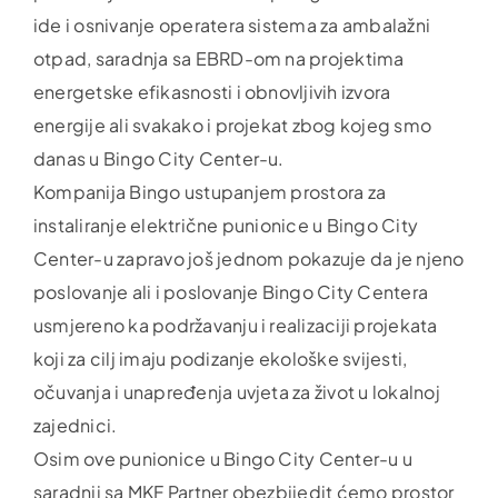
ide i osnivanje operatera sistema za ambalažni
otpad, saradnja sa EBRD-om na projektima
energetske efikasnosti i obnovljivih izvora
energije ali svakako i projekat zbog kojeg smo
danas u Bingo City Center-u.
Kompanija Bingo ustupanjem prostora za
instaliranje električne punionice u Bingo City
Center-u zapravo još jednom pokazuje da je njeno
poslovanje ali i poslovanje Bingo City Centera
usmjereno ka podržavanju i realizaciji projekata
koji za cilj imaju podizanje ekološke svijesti,
očuvanja i unapređenja uvjeta za život u lokalnoj
zajednici.
Osim ove punionice u Bingo City Center-u u
saradnji sa MKF Partner obezbijedit ćemo prostor