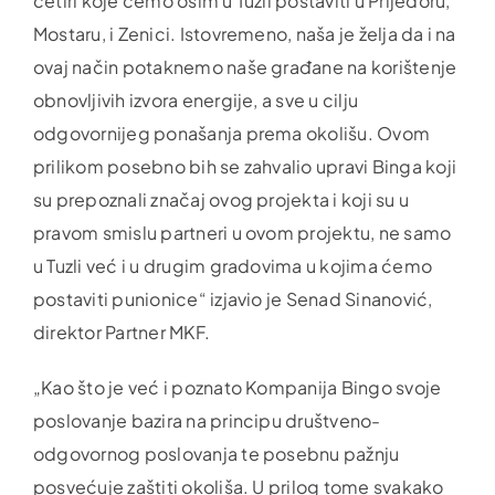
četiri koje ćemo osim u Tuzli postaviti u Prijedoru,
Mostaru, i Zenici. Istovremeno, naša je želja da i na
ovaj način potaknemo naše građane na korištenje
obnovljivih izvora energije, a sve u cilju
odgovornijeg ponašanja prema okolišu. Ovom
prilikom posebno bih se zahvalio upravi Binga koji
su prepoznali značaj ovog projekta i koji su u
pravom smislu partneri u ovom projektu, ne samo
u Tuzli već i u drugim gradovima u kojima ćemo
postaviti punionice“ izjavio je Senad Sinanović,
direktor Partner MKF.
„Kao što je već i poznato Kompanija Bingo svoje
poslovanje bazira na principu društveno-
odgovornog poslovanja te posebnu pažnju
posvećuje zaštiti okoliša. U prilog tome svakako