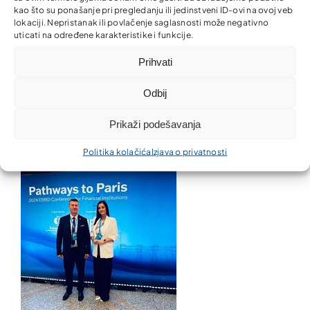
kao što su ponašanje pri pregledanju ili jedinstveni ID-ovi na ovoj veb
lokaciji. Nepristanak ili povlačenje saglasnosti može negativno
uticati na određene karakteristike i funkcije.
Prihvati
Odbij
Konferencija Pathways to Paris 2024 – Panel
Financing Green Buildings
Prikaži podešavanja
Politika kolačića
Izjava o privatnosti