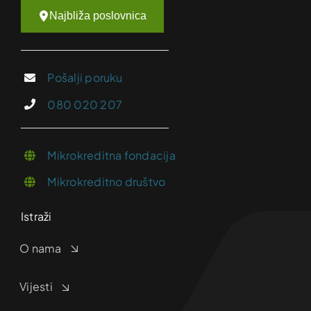
Najbliža poslovnica
Pošalji poruku
080 020 207
Mikrokreditna fondacija
Mikrokreditno društvo
Istraži
O nama
Vijesti