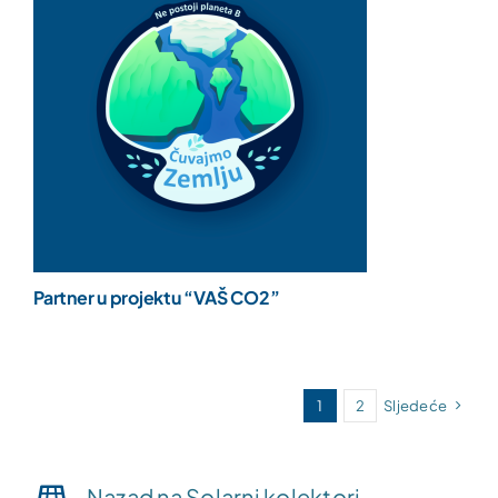
Partner u projektu “VAŠ CO2”
1
2
Sljedeće
Nazad na Solarni kolektori