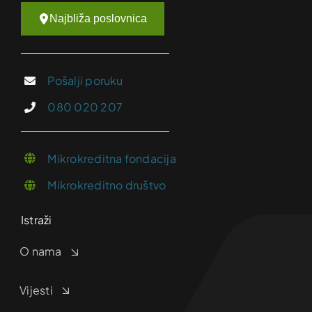
Najbliža poslovnica
Pošalji poruku
080 020 207
Mikrokreditna fondacija
Mikrokreditno društvo
Istraži
O nama
Vijesti