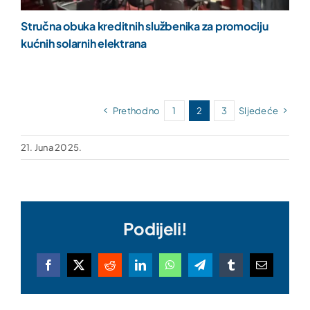
Stručna obuka kreditnih službenika za promociju
kućnih solarnih elektrana
Prethodno
1
2
3
Sljedeće
21. Juna 2025.
Podijeli!
Facebook
X
Reddit
LinkedIn
WhatsApp
Telegram
Tumblr
Email