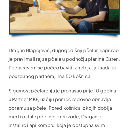
Dragan Blagojević, dugogodišnji pčelar, napravio
je pravi mali raj za pčele u podnožju planine Ozren.
Pčelarstvom se počeo baviti iz hobija, ali sada uz
pouzdanog partnera, ima 50 košnica.
Sigurnost pčelarenja je pronašao prije 10 godina,
u Partner MKF, uz čiju pomoć redovno obnavlja
opremu za pčele. Pored košnica iz kojih dobija
med i ostale pčelinje proizvode, Dragan je
instaliro i api komoru, koja je dostupna svim