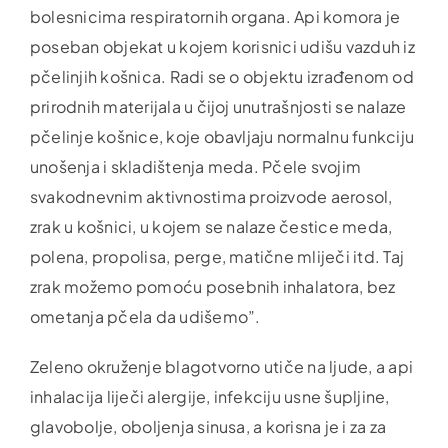
bolesnicima respiratornih organa. Api komora je
poseban objekat u kojem korisnici udišu vazduh iz
pčelinjih košnica. Radi se o objektu izrađenom od
prirodnih materijala u čijoj unutrašnjosti se nalaze
pčelinje košnice, koje obavljaju normalnu funkciju
unošenja i skladištenja meda. Pčele svojim
svakodnevnim aktivnostima proizvode aerosol,
zrak u košnici, u kojem se nalaze čestice meda,
polena, propolisa, perge, matične mliječi itd. Taj
zrak možemo pomoću posebnih inhalatora, bez
ometanja pčela da udišemo”.
Zeleno okruženje blagotvorno utiče na ljude, a api
inhalacija liječi alergije, infekciju usne šupljine,
glavobolje, oboljenja sinusa, a korisna je i za za