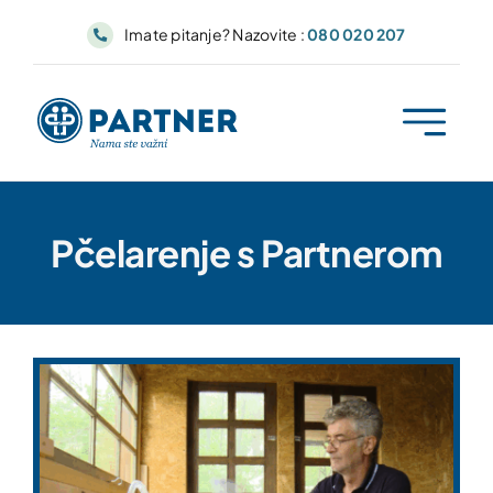
Skip
Imate pitanje? Nazovite :
080 020 207
to
content
Pčelarenje s Partnerom