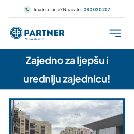
Skip
Imate pitanje? Nazovite :
080 020 207
to
content
Zajedno za ljepšu i
uredniju zajednicu!