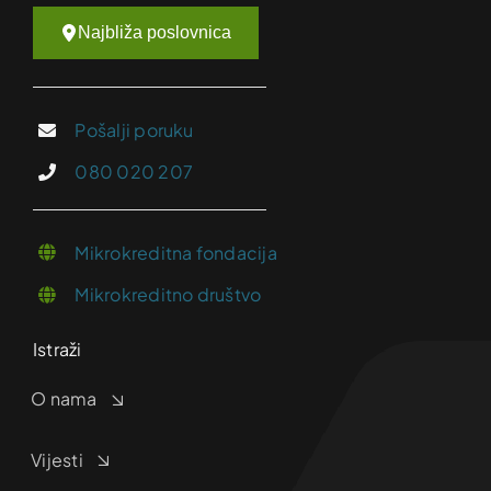
Najbliža poslovnica
Pošalji poruku
080 020 207
Mikrokreditna fondacija
Mikrokreditno društvo
Istraži
O nama
Vijesti