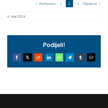
Prethodno
1
2
3
Sljedeće
4. Jula 2026.
Podijeli!
Facebook
X
Reddit
LinkedIn
WhatsApp
Telegram
Tumblr
Email